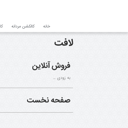
خانه
کالکشن مردانه
کا
لافت
فروش آنلاین
به زودی …
صفحه نخست